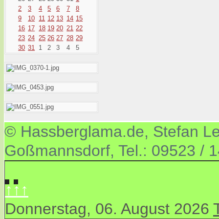
2
3
4
5
6
7
8
9
10
11
12
13
14
15
16
17
18
19
20
21
22
23
24
25
26
27
28
29
30
31
1
2
3
4
5
© Hassberglama.de, Stefan Let
Goßmannsdorf, Tel.: 09523 / 
↑↑↑
Donnerstag, 06. August 2026