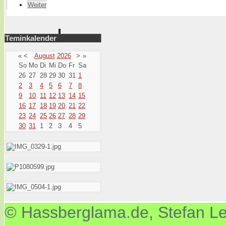
Weiter
Teminkalender
«
<
August
2026
>
»
So
Mo
Di
Mi
Do
Fr
Sa
26
27
28
29
30
31
1
2
3
4
5
6
7
8
9
10
11
12
13
14
15
16
17
18
19
20
21
22
23
24
25
26
27
28
29
30
31
1
2
3
4
5
© Hassberglama.de, Stefan Let