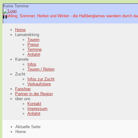
Keine Termine
Frühling, Sommer, Herbst und Winter - die Haßberglamas wandern durch da
Home
Lamatrekking
Touren
Preise
Termine
Anfahrt
Kamele
Infos
Touren / Reiten
Zucht
Infos zur Zucht
Verkaufstiere
Fanshop
Partner in der Region
über uns
Kontakt
Impressum
Anfahrt
Aktuelle Seite:
Home