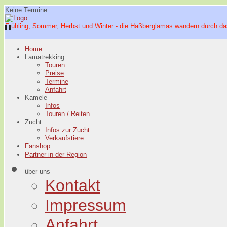
Keine Termine
Frühling, Sommer, Herbst und Winter - die Haßberglamas wandern durch da
Home
Lamatrekking
Touren
Preise
Termine
Anfahrt
Kamele
Infos
Touren / Reiten
Zucht
Infos zur Zucht
Verkaufstiere
Fanshop
Partner in der Region
über uns
Kontakt
Impressum
Anfahrt