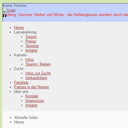
Keine Termine
Frühling, Sommer, Herbst und Winter - die Haßberglamas wandern durch da
Home
Lamatrekking
Touren
Preise
Termine
Anfahrt
Kamele
Infos
Touren / Reiten
Zucht
Infos zur Zucht
Verkaufstiere
Fanshop
Partner in der Region
über uns
Kontakt
Impressum
Anfahrt
Aktuelle Seite:
Home