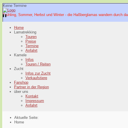
Keine Termine
Frühling, Sommer, Herbst und Winter - die Haßberglamas wandern durch da
Home
Lamatrekking
Touren
Preise
Termine
Anfahrt
Kamele
Infos
Touren / Reiten
Zucht
Infos zur Zucht
Verkaufstiere
Fanshop
Partner in der Region
über uns
Kontakt
Impressum
Anfahrt
Aktuelle Seite:
Home