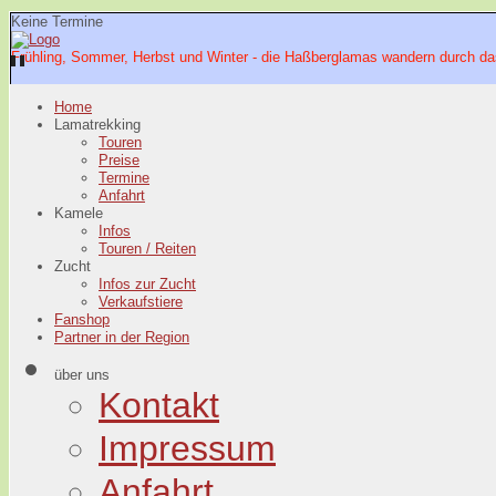
Keine Termine
Frühling, Sommer, Herbst und Winter - die Haßberglamas wandern durch da
Home
Lamatrekking
Touren
Preise
Termine
Anfahrt
Kamele
Infos
Touren / Reiten
Zucht
Infos zur Zucht
Verkaufstiere
Fanshop
Partner in der Region
über uns
Kontakt
Impressum
Anfahrt